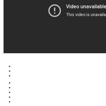
견
적
고
문
객
시
의
센
큐
차
바
터
리
량
입
로
:
티
이
고
하
가
1577-
존
동
파
드
정
기
3936
블
파
쇄
디
기
문
로