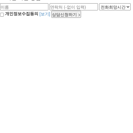
개인정보수집동의
[보기]
상담신청하기 >
처
음
으
로