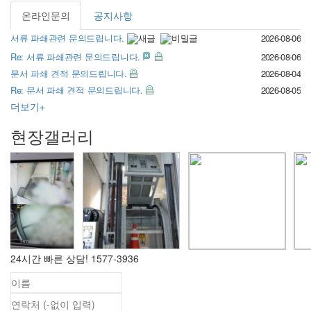
쇄
바
스
방
서
그
바
로
크
문
이
온라인문의
공지사항
바
로
가
파
서
관
로
서류 파쇄관련 문의드립니다.
2026-08-06
가
기
쇄
비
·
가
기
바
스
보
Re: 서류 파쇄관련 문의드립니다.
2026-08-06
기
로
파
관
문서 파쇄 견적 문의드립니다.
2026-08-04
가
쇄
바
Re: 문서 파쇄 견적 문의드립니다.
2026-08-05
기
바
로
더보기+
로
가
가
기
현장갤러리
기
현
24시간 빠른 상담!
1577-3936
장
갤
러